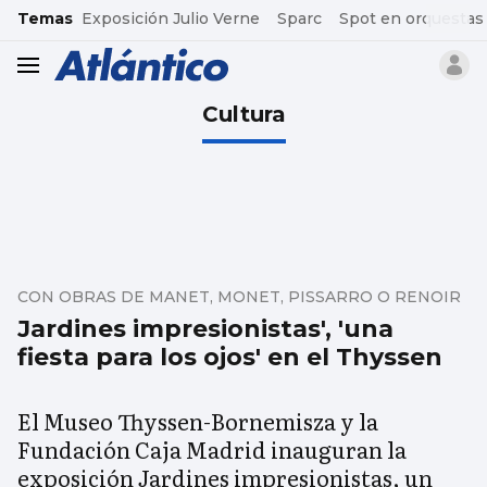
common.go-to-content
Temas
Exposición Julio Verne
Sparc
Spot en orquestas
header.menu.open
Cultura
CON OBRAS DE MANET, MONET, PISSARRO O RENOIR
Jardines impresionistas', 'una
fiesta para los ojos' en el Thyssen
El Museo Thyssen-Bornemisza y la
Fundación Caja Madrid inauguran la
exposición Jardines impresionistas, un