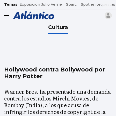
common.go-to-content
Temas
Exposición Julio Verne
Sparc
Spot en orquestas
header.menu.open
Cultura
Hollywood contra Bollywood por
Harry Potter
Warner Bros. ha presentado una demanda
contra los estudios Mirchi Movies, de
Bombay (India), a los que acusa de
infringir los derechos de copyright de la