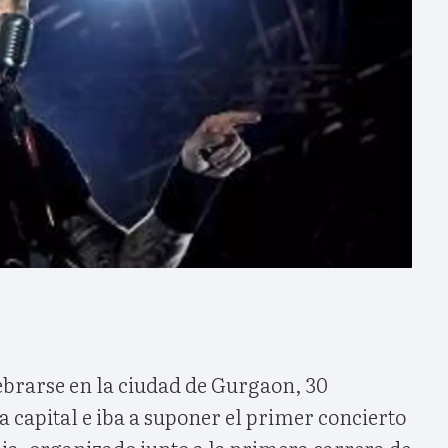
lebrarse en la ciudad de Gurgaon, 30
la capital e iba a suponer el primer concierto
dia, organizado junto a la primera carrera de