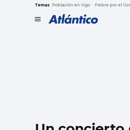
common.go-to-content
Temas
Población en Vigo
Fiebre por el Go
header.menu.open
Un concierto 