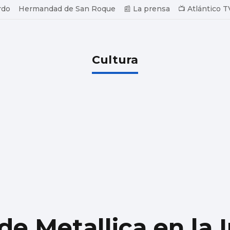
rdo
Hermandad de San Roque
📰 La prensa
📺 Atlántico T
Cultura
de Metallica en la 