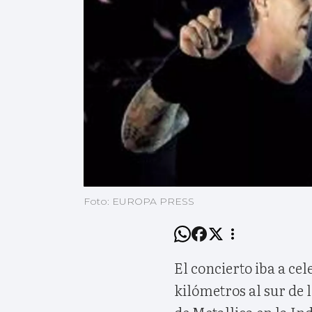
Foto: EUROPA PRESS
El concierto iba a ce
kilómetros al sur de 
de Metallica en la In