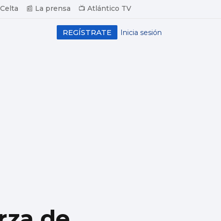
 Celta
📰 La prensa
📺 Atlántico TV
REGÍSTRATE
Inicia sesión
rza de