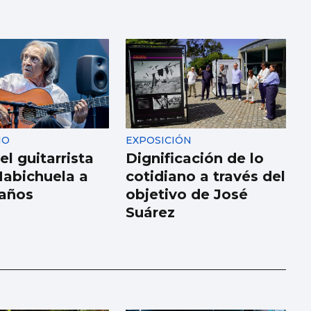
IO
EXPOSICIÓN
l guitarrista
Dignificación de lo
abichuela a
cotidiano a través del
 años
objetivo de José
Suárez