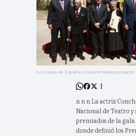
Los reyes de España y los premiados posaron par
n n n La actriz Conc
Nacional de Teatro y s
premiados de la gala 
donde definió los Pr