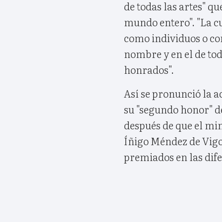
de todas las artes" qu
mundo entero". "La cu
como individuos o com
nombre y en el de tod
honrados".
Así se pronunció la ac
su "segundo honor" de
después de que el min
Íñigo Méndez de Vigo,
premiados en las dife