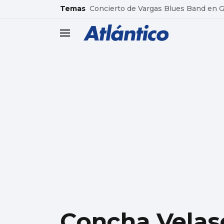
common.go-to-content
Temas
Concierto de Vargas Blues Band en
header.menu.open
Concha Velasc