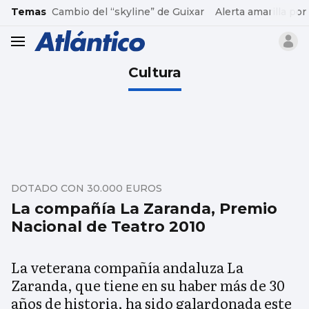
common.go-to-content
Temas
Cambio del “skyline” de Guixar
Alerta amarilla por
header.menu.open
Cultura
DOTADO CON 30.000 EUROS
La compañía La Zaranda, Premio
Nacional de Teatro 2010
La veterana compañía andaluza La
Zaranda, que tiene en su haber más de 30
años de historia, ha sido galardonada este