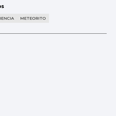
os
IENCIA
METEORITO