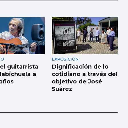
IO
EXPOSICIÓN
l guitarrista
Dignificación de lo
abichuela a
cotidiano a través del
 años
objetivo de José
Suárez