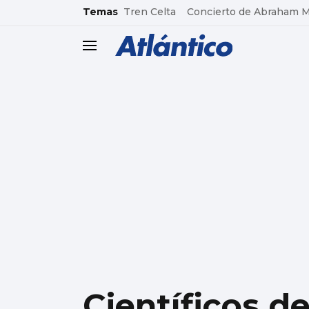
common.go-to-content
Temas
Tren Celta
Concierto de Abraham 
header.menu.open
Científicos d