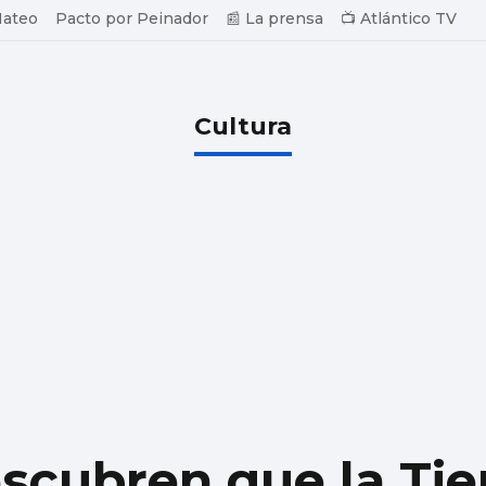
Mateo
Pacto por Peinador
📰 La prensa
📺 Atlántico TV
Cultura
escubren que la Tie