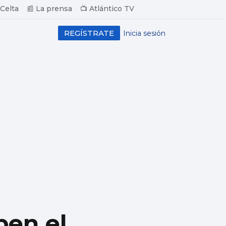
 Celta
📰 La prensa
📺 Atlántico TV
REGÍSTRATE
Inicia sesión
ben el