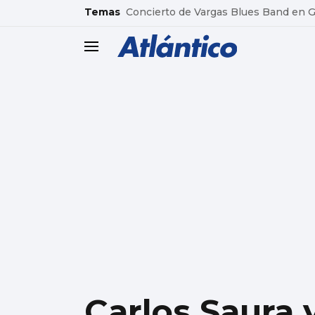
common.go-to-content
Temas
Concierto de Vargas Blues Band en
header.menu.open
Carlos Saura 