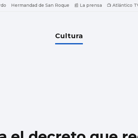
rdo
Hermandad de San Roque
📰 La prensa
📺 Atlántico T
Cultura
a el decreto que r