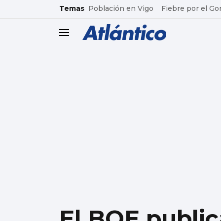
common.go-to-content
Temas
Población en Vigo
Fiebre por el Go
header.menu.open
El BOE public