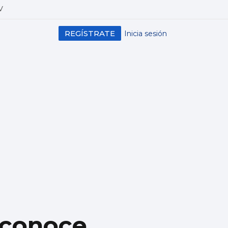
V
REGÍSTRATE
Inicia sesión
econoce