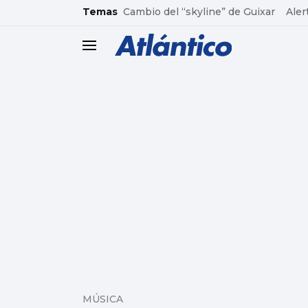
common.go-to-content
Temas
Cambio del “skyline” de Guixar
Aler
header.menu.open
MÚSICA