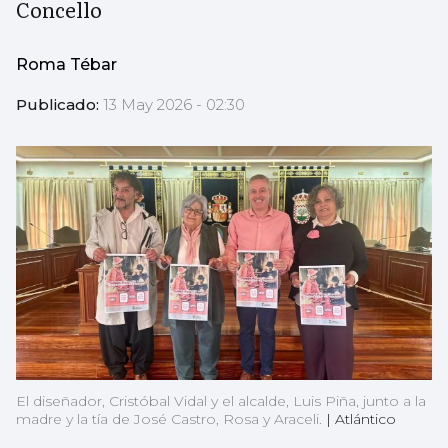
Concello
Roma Tébar
Publicado:
13 May 2026 - 02:30
El diseñador, Cristóbal Vidal y el alcalde, Luis Piña, junto a la
madre y la tía de José Castro, Rosa y Araceli.
|
Atlántico