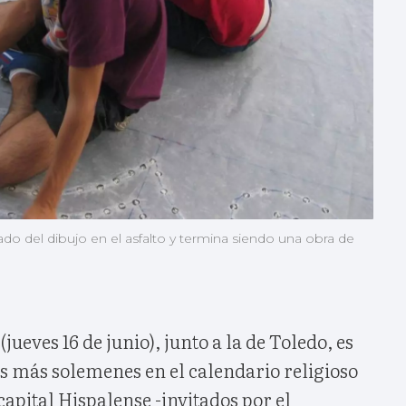
o del dibujo en el asfalto y termina siendo una obra de
(jueves 16 de junio), junto a la de Toledo, es
es más solemenes en el calendario religioso
 capital Hispalense -invitados por el