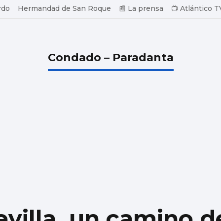
rdo
Hermandad de San Roque
📰 La prensa
📺 Atlántico T
Condado – Paradanta
villa, un camino de