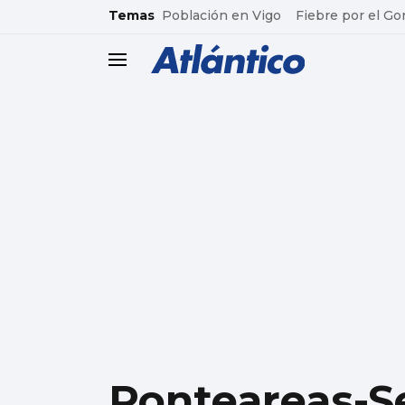
common.go-to-content
Temas
Población en Vigo
Fiebre por el Go
header.menu.open
Ponteareas-Se