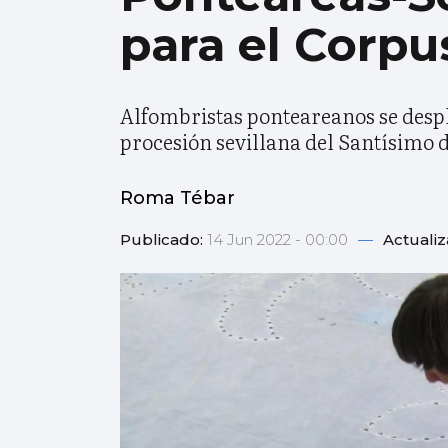
para el Corpus
Alfombristas ponteareanos se despla
procesión sevillana del Santísimo 
Roma Tébar
Publicado:
14 Jun 2022 - 00:00
—
Actuali