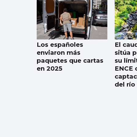
ArteAldea convierte
Covelo en escenario
internacional
Los españoles
El caud
enviaron más
sitúa 
paquetes que cartas
su lími
en 2025
ENCE c
captac
del río