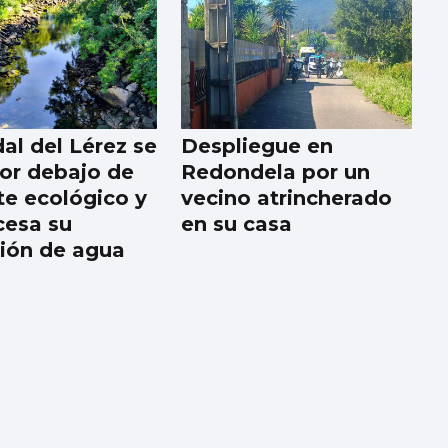
al del Lérez se
Despliegue en
por debajo de
Redondela por un
te ecológico y
vecino atrincherado
esa su
en su casa
ión de agua