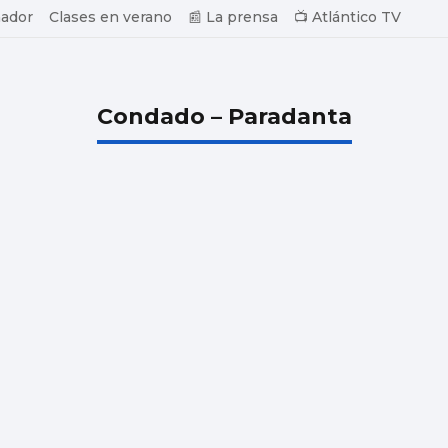
ador
Clases en verano
📰 La prensa
📺 Atlántico TV
Condado – Paradanta