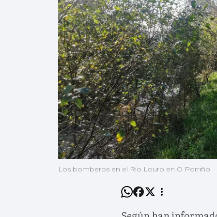
Los bomberos en el Río Louro en O Porriño
Según han informado f