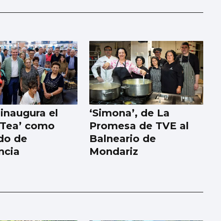
inaugura el
‘Simona’, de La
aTea’ como
Promesa de TVE al
do de
Balneario de
ncia
Mondariz