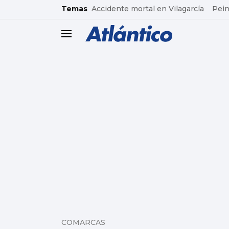
common.go-to-content
Temas
Accidente mortal en Vilagarcía
Pein
header.menu.open
COMARCAS