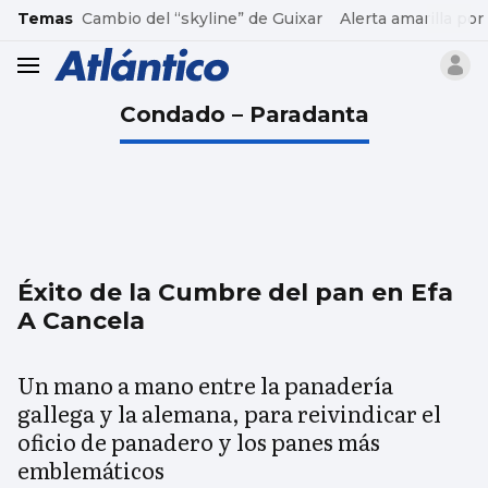
common.go-to-content
Temas
Cambio del “skyline” de Guixar
Alerta amarilla por
header.menu.open
Condado – Paradanta
Éxito de la Cumbre del pan en Efa
A Cancela
Un mano a mano entre la panadería
gallega y la alemana, para reivindicar el
oficio de panadero y los panes más
emblemáticos