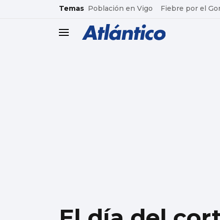
common.go-to-content
Temas
Población en Vigo
Fiebre por el Go
header.menu.open
El día del cor