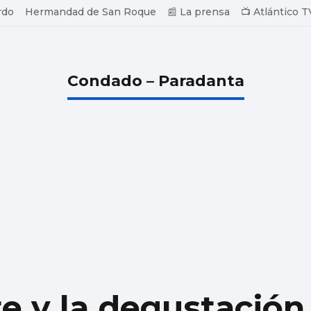
rdo
Hermandad de San Roque
📰 La prensa
📺 Atlántico T
Condado – Paradanta
te y la degustación