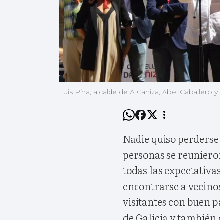
Luis Piña, alcalde de A Cañiza, Abel Caballero y
Nadie quiso perderse
personas se reuniero
todas las expectativa
encontrarse a vecino
visitantes con buen p
de Galicia y también