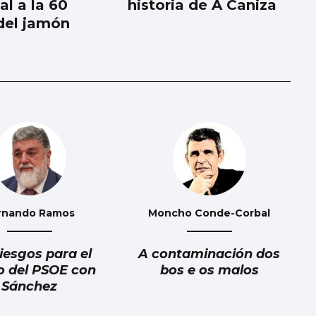
al a la 60
historia de A Caniza
 del jamón
rnando Ramos
Moncho Conde-Corbal
riesgos para el
A contaminación dos
o del PSOE con
bos e os malos
Sánchez