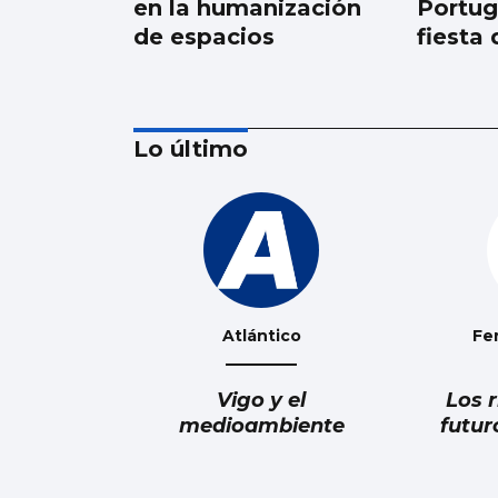
en la humanización
Portug
de espacios
fiesta
Lo último
Rueda inaugura el
‘MercaTea’ como
mercado de
excelencia
Atlántico
Fe
Vigo y el
Los 
medioambiente
futur