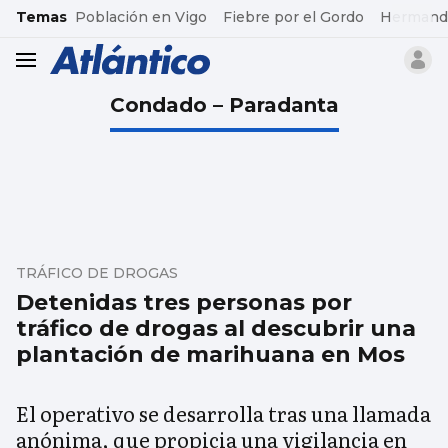
common.go-to-content
Temas
Población en Vigo
Fiebre por el Gordo
Hermand
header.menu.open
Condado – Paradanta
TRÁFICO DE DROGAS
Detenidas tres personas por
tráfico de drogas al descubrir una
plantación de marihuana en Mos
El operativo se desarrolla tras una llamada
anónima, que propicia una vigilancia en