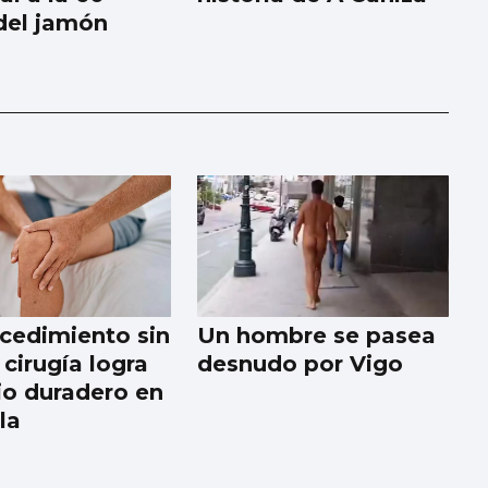
 del jamón
cedimiento sin
Un hombre se pasea
cirugía logra
desnudo por Vigo
vio duradero en
lla