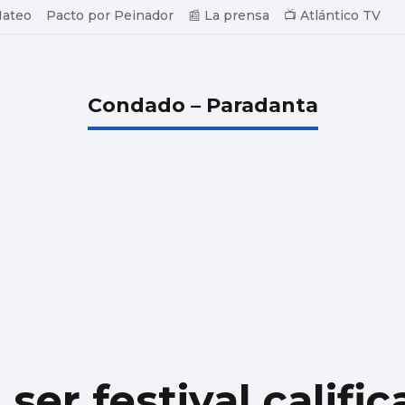
Mateo
Pacto por Peinador
📰 La prensa
📺 Atlántico TV
Condado – Paradanta
ser festival califi