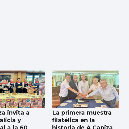
a invita a
La primera muestra
licia y
filatélica en la
al a la 60
historia de A Caniza