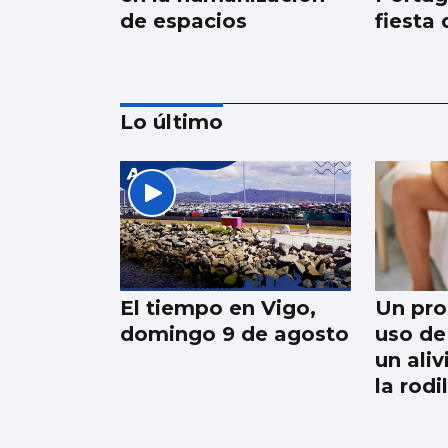
de espacios
fiesta
Lo último
Rueda inaugura el
‘MercaTea’ como
mercado de
excelencia
El tiempo en Vigo,
Un pro
domingo 9 de agosto
uso de 
un ali
la rodi