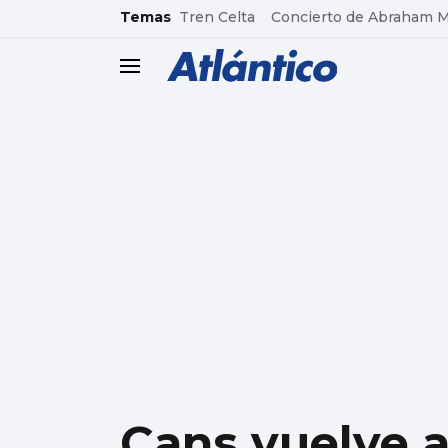
common.go-to-content
Temas
Tren Celta
Concierto de Abraham 
header.menu.open
Cans vuelve a 