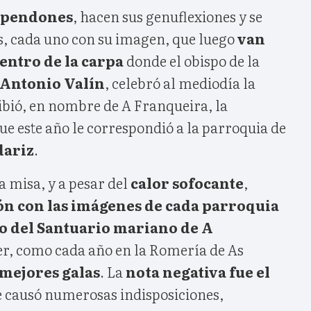
s pendones
, hacen sus genuflexiones y se
s, cada uno con su imagen, que luego
van
dentro de la carpa
donde el obispo de la
Antonio Valín
, celebró al mediodía la
ibió, en nombre de A Franqueira, la
ue este año le correspondió a la parroquia de
dariz
.
a misa, y a pesar del
calor sofocante
,
ón con las imágenes de cada parroquia
io del Santuario mariano de A
yer, como cada año en la Romería de As
 mejores galas
. La
nota negativa fue el
 causó numerosas indisposiciones,