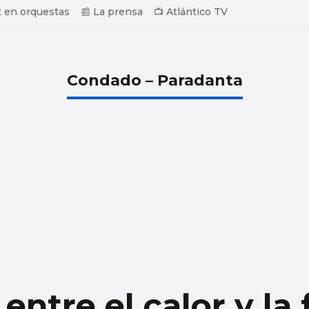
 en orquestas
📰 La prensa
📺 Atlántico TV
Condado – Paradanta
 entre el calor y la 