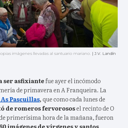
opias imágenes llevadas al santuario mariano.
|
J.V. Landín
a ser asfixiante
fue ayer el incómodo
omería de primavera en A Franqueira. La
As Pascuillas
,
que como cada lunes de
tó de romeros fervorosos
el recinto de O
sde primerísima hora de la mañana, fueron
60 imágenes de vírgenes y santos