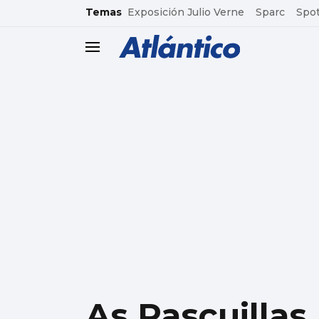
common.go-to-content
Temas
Exposición Julio Verne
Sparc
Spot
header.menu.open
As Pascuillas,