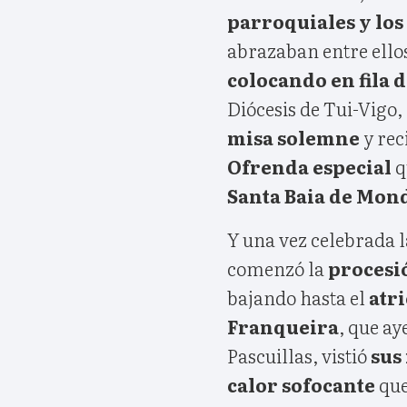
parroquiales y lo
abrazaban entre ello
colocando en fila 
Diócesis de Tui-Vigo,
misa solemne
y rec
Ofrenda especial
q
Santa Baia de Mon
Y una vez celebrada l
comenzó la
procesi
bajando hasta el
atr
Franqueira
, que a
Pascuillas, vistió
sus
calor sofocante
que