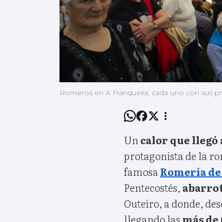
Romeros en A Franqueira, cada uno con sus pr
Un
calor que llegó 
protagonista de la r
famosa
Romería de 
Pentecostés,
abarro
Outeiro, a donde, de
llegando las
más de 