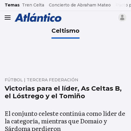
common.go-to-content
Temas
Tren Celta
Concierto de Abraham Mateo
Pacto 
header.menu.open
Celtismo
FÚTBOL | TERCERA FEDERACIÓN
Victorias para el líder, As Celtas B,
el Lóstrego y el Tomiño
El conjunto celeste continúa como líder de
la categoría, mientras que Domaio y
Sárdoma perdieron