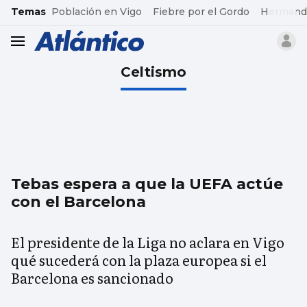
common.go-to-content
Temas
Población en Vigo
Fiebre por el Gordo
Hermand
header.menu.open
Celtismo
Tebas espera a que la UEFA actúe
con el Barcelona
El presidente de la Liga no aclara en Vigo
qué sucederá con la plaza europea si el
Barcelona es sancionado