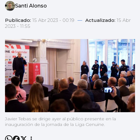
Santi Alonso
Publicado:
15 Abr 2023 - 00:19
—
Actualizado:
15 Abr
2023 - 11:55
Javier Tebas se dirige ayer al público presente en la
inauguración de la jornada de la Liga Genuine.