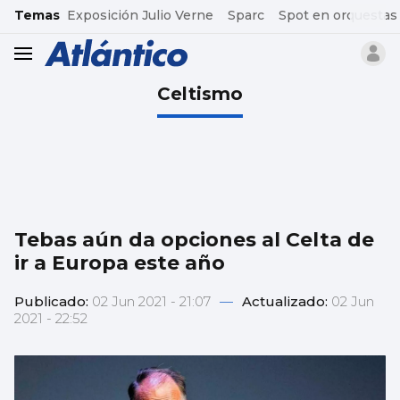
common.go-to-content
Temas
Exposición Julio Verne
Sparc
Spot en orquestas
header.menu.open
Celtismo
Tebas aún da opciones al Celta de
ir a Europa este año
Publicado:
02 Jun 2021 - 21:07
—
Actualizado:
02 Jun
2021 - 22:52