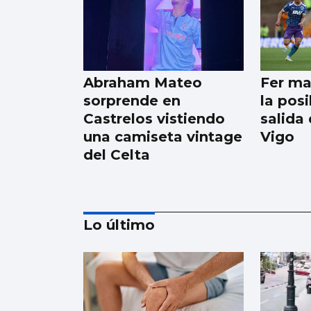
Abraham Mateo
Fer ma
sorprende en
la pos
Castrelos vistiendo
salida
una camiseta vintage
Vigo
del Celta
Lo último
PRETEMPORADA CELESTE
Examen final a la