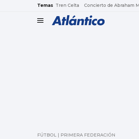
common.go-to-content
Temas
Tren Celta
Concierto de Abraham 
header.menu.open
FÚTBOL | PRIMERA FEDERACIÓN