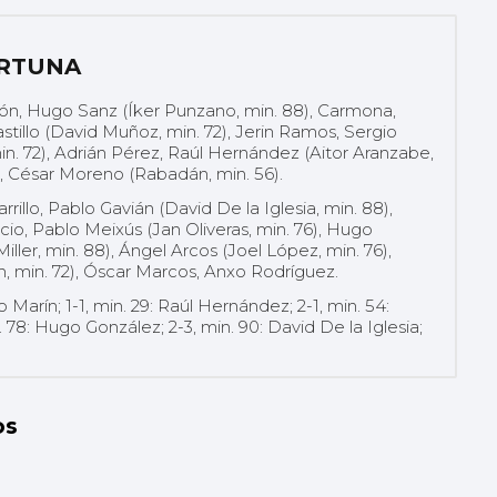
ORTUNA
ón, Hugo Sanz (Íker Punzano, min. 88), Carmona,
stillo (David Muñoz, min. 72), Jerin Ramos, Sergio
n. 72), Adrián Pérez, Raúl Hernández (Aitor Aranzabe,
o, César Moreno (Rabadán, min. 56).
rrillo, Pablo Gavián (David De la Iglesia, min. 88),
io, Pablo Meixús (Jan Oliveras, min. 76), Hugo
iller, min. 88), Ángel Arcos (Joel López, min. 76),
, min. 72), Óscar Marcos, Anxo Rodríguez.
o Marín; 1-1, min. 29: Raúl Hernández; 2-1, min. 54:
. 78: Hugo González; 2-3, min. 90: David De la Iglesia;
os