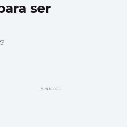
para ser
CF