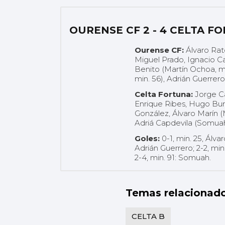
OURENSE CF 2 - 4 CELTA F
Ourense CF:
Álvaro Rat
Miguel Prado, Ignacio Ca
Benito (Martín Ochoa, mi
min. 56), Adrián Guerrer
Celta Fortuna:
Jorge Ca
Enrique Ribes, Hugo Burc
González, Álvaro Marín (M
Adriá Capdevila (Somuah
Goles:
0-1, min. 25, Álvar
Adrián Guerrero; 2-2, min
2-4, min. 91: Somuah.
Temas relacionad
CELTA B