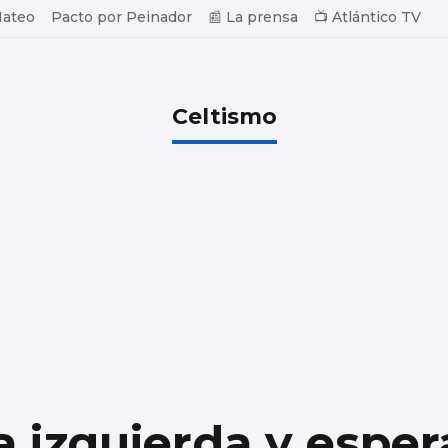
Mateo
Pacto por Peinador
📰 La prensa
📺 Atlántico TV
Celtismo
a izquierda y esper