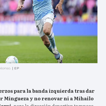
 Alonso.
|
EP
rzos para la banda izquierda tras dar
r Mingueza y no renovar ni a Mihailo
Cervi,
pero la dirección deportiva tampoco