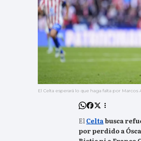
El Celta esperará lo que haga falta por Marcos
El
Celta
busca refue
por perdido a Ósca
Ristic ni a Franco 