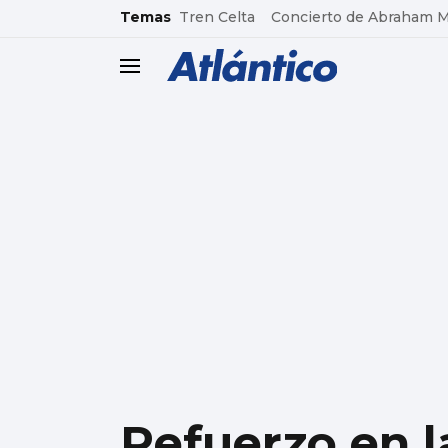
common.go-to-content
Temas
Tren Celta
Concierto de Abraham 
header.menu.open
Refuerzo en l