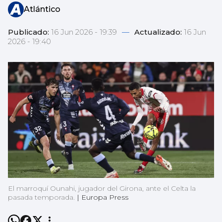
Atlántico
Publicado:
16 Jun 2026 - 19:39
—
Actualizado:
16 Jun
2026 - 19:40
El marroquí Ounahi, jugador del Girona, ante el Celta la
pasada temporada.
|
Europa Press