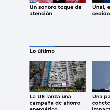
Un sonoro toque de
Unai, e
atención
cedido
Lo último
PRETEMPORADA CELESTE
Giráldez dicta
sentencia
La UE lanza una
Una pa
campaña de ahorro
cohete
energético
impact