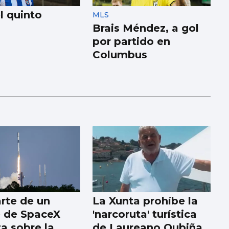
l quinto
MLS
Brais Méndez, a gol
por partido en
Columbus
rte de un
La Xunta prohíbe la
 de SpaceX
'narcoruta' turística
a sobre la
de Laureano Oubiña