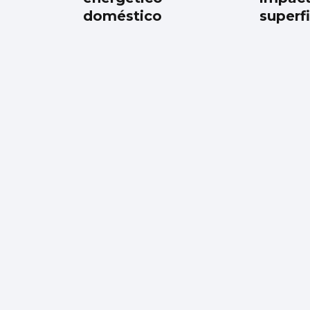
doméstico
superfi
Luz verde definitiva
al vial de acceso para
el CEIP Párroco Don
Camilo