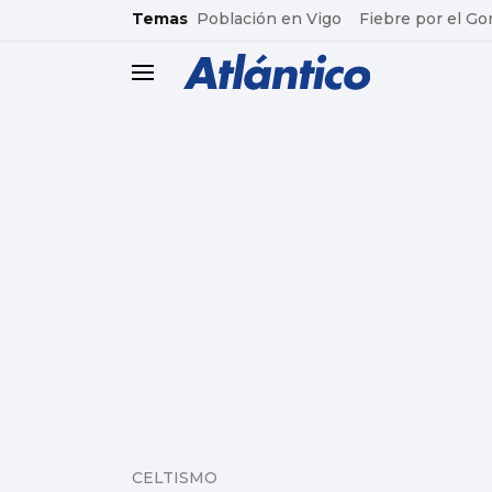
common.go-to-content
Temas
Población en Vigo
Fiebre por el Go
header.menu.open
CELTISMO