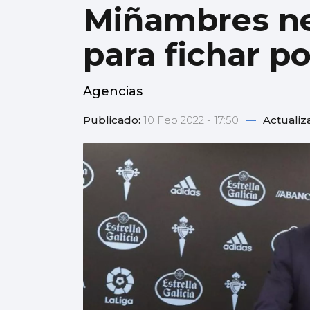
Miñambres neg
para fichar p
Agencias
Publicado:
10 Feb 2022 - 17:50
—
Actualiz