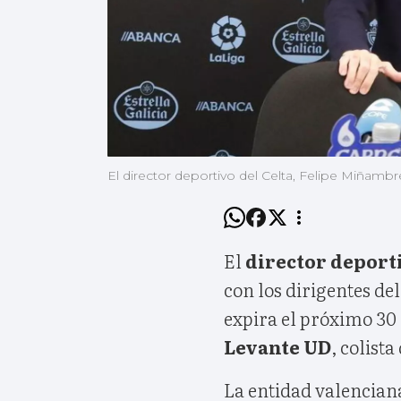
El director deportivo del Celta, Felipe Miñam
El
director deporti
con los dirigentes del
expira el próximo 30 
Levante UD
, colist
La entidad valenciana