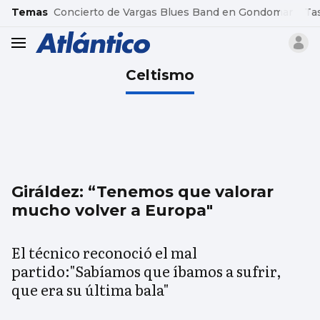
common.go-to-content
Temas
Concierto de Vargas Blues Band en Gondomar
Ta
header.menu.open
Celtismo
Giráldez: “Tenemos que valorar
mucho volver a Europa"
El técnico reconoció el mal
partido:"Sabíamos que íbamos a sufrir,
que era su última bala"