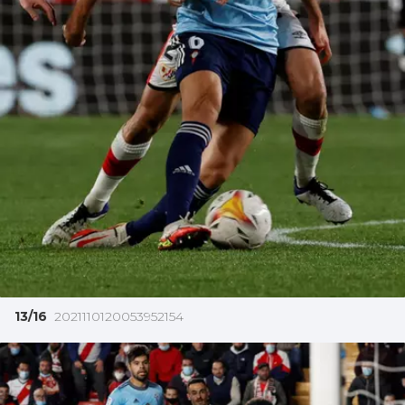
13/16
2021110120053952154