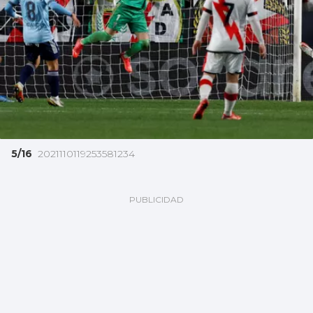
5/16
2021110119253581234