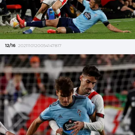
12/16
2021110120054147817