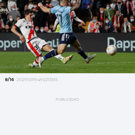
8/16
2021110119490213515