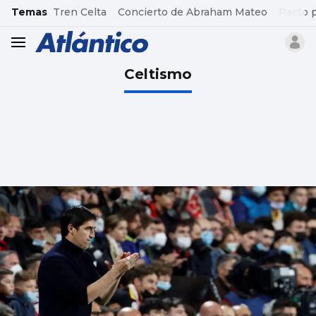
common.go-to-content
Temas
Tren Celta
Concierto de Abraham Mateo
Pacto 
header.menu.open
Celtismo