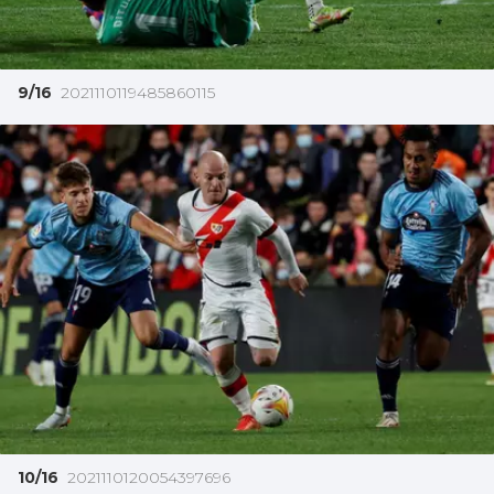
9/16
2021110119485860115
10/16
2021110120054397696