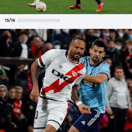
15/16
2021110120245110705