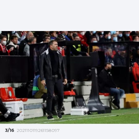
3/16
2021110119261158097