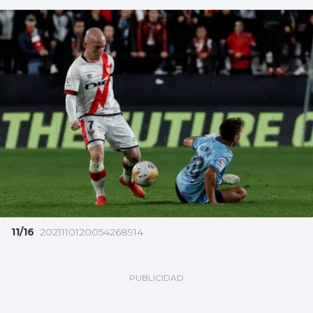
11/16
2021110120054268914