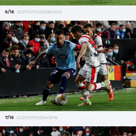
6/16
2021110119253380000
7/16
2021110119253143916