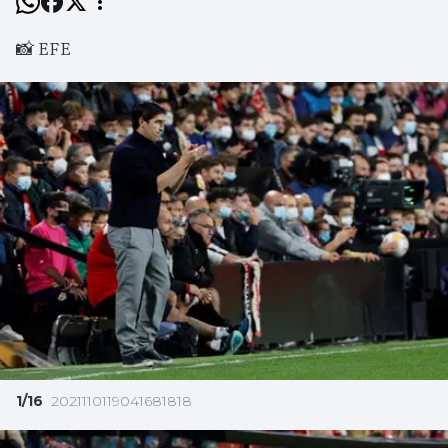
📸 EFE
1/16
2021110119041681818