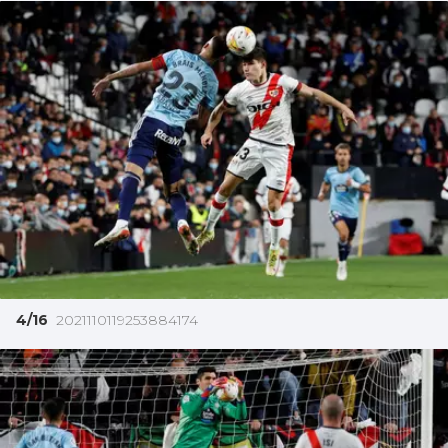
4/16
2021110119253884174