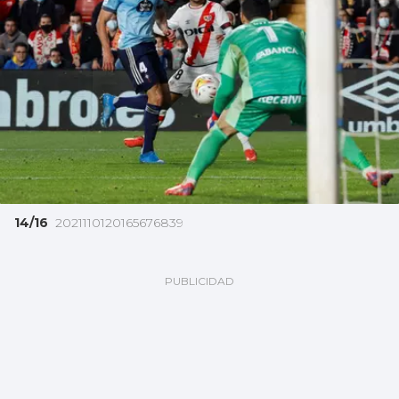
14/16
2021110120165676839