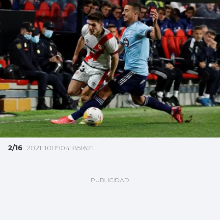
2/16
2021110119041851621