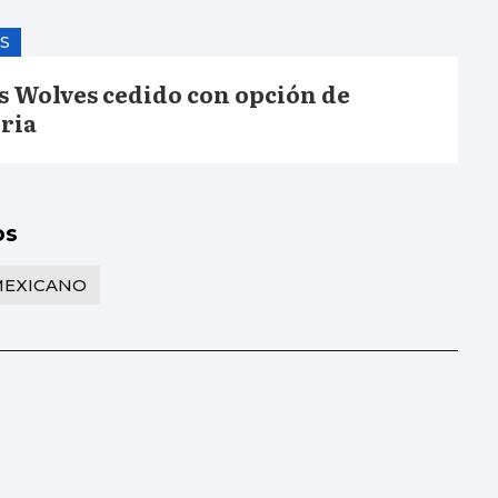
S
os Wolves cedido con opción de
ria
os
MEXICANO