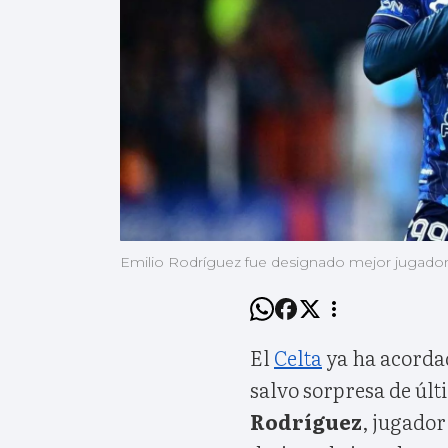
Emilio Rodríguez fue designado mejor jugador
El
Celta
ya ha acordad
salvo sorpresa de úl
Rodríguez
, jugador