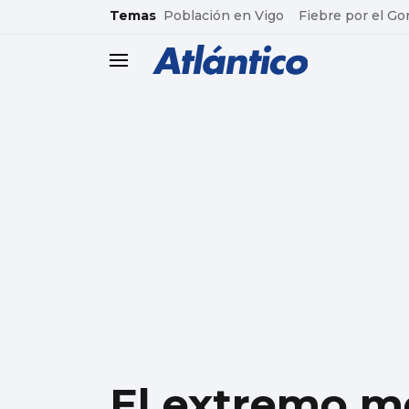
common.go-to-content
Temas
Población en Vigo
Fiebre por el Go
header.menu.open
El extremo m