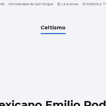
rdo
Hermandad de San Roque
📰 La prensa
📺 Atlántico T
Celtismo
exicano Emilio Rod