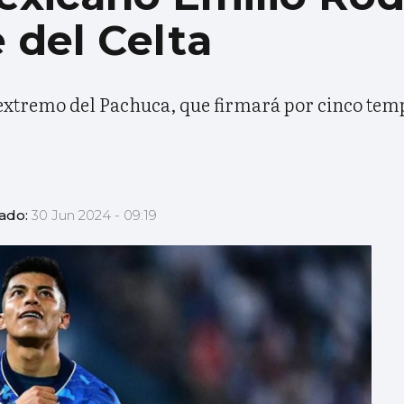
e del Celta
l extremo del Pachuca, que firmará por cinco te
zado:
30 Jun 2024 - 09:19