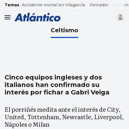
common.go-to-content
Temas
Accidente mortal en Vilagarcía
Peinador
Crimen
header.menu.open
Celtismo
Cinco equipos ingleses y dos
italianos han confirmado su
interés por fichar a Gabri Veiga
El porriñés medita ante el interés de City,
United, Tottenham, Newcastle, Liverpool,
Nápoles o Milan