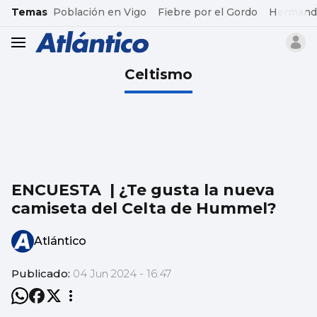
common.go-to-content
Temas
Población en Vigo
Fiebre por el Gordo
Hermand
header.menu.open
Celtismo
ENCUESTA | ¿Te gusta la nueva
camiseta del Celta de Hummel?
Atlántico
Publicado:
04 Jun 2024 - 16:47