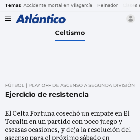
common.go-to-content
Temas
Accidente mortal en Vilagarcía
Peinador
Clases 
header.menu.open
Celtismo
FÚTBOL | PLAY OFF DE ASCENSO A SEGUNDA DIVISIÓN
Ejercicio de resistencia
El Celta Fortuna cosechó un empate en El
Toralín en un partido con poco juego y
escasas ocasiones, y deja la resolución del
ascenso para el próximo sábado en