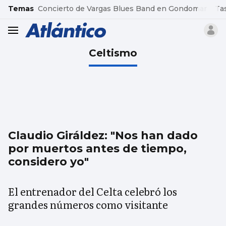
common.go-to-content
Temas
Concierto de Vargas Blues Band en Gondomar
Ta
header.menu.open
Celtismo
Claudio Giráldez: "Nos han dado
por muertos antes de tiempo,
considero yo"
El entrenador del Celta celebró los
grandes números como visitante