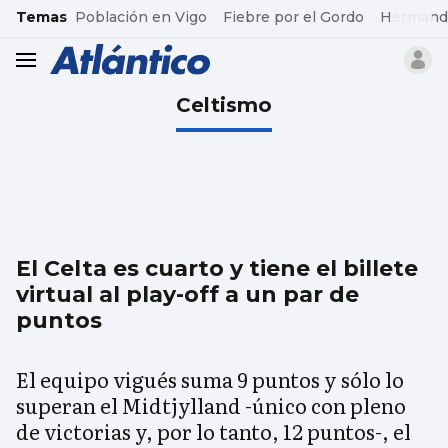
common.go-to-content
Temas
Población en Vigo
Fiebre por el Gordo
Hermand
header.menu.open
Celtismo
El Celta es cuarto y tiene el billete
virtual al play-off a un par de
puntos
El equipo vigués suma 9 puntos y sólo lo
superan el Midtjylland -único con pleno
de victorias y, por lo tanto, 12 puntos-, el