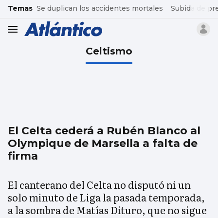
common.go-to-content
Temas
Se duplican los accidentes mortales
Subida de pr
header.menu.open
Celtismo
El Celta cederá a Rubén Blanco al
Olympique de Marsella a falta de
firma
El canterano del Celta no disputó ni un
solo minuto de Liga la pasada temporada,
a la sombra de Matías Dituro, que no sigue