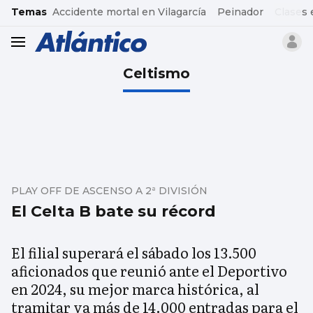
common.go-to-content
Temas
Accidente mortal en Vilagarcía
Peinador
Clases 
header.menu.open
Celtismo
PLAY OFF DE ASCENSO A 2ª DIVISIÓN
El Celta B bate su récord
El filial superará el sábado los 13.500
aficionados que reunió ante el Deportivo
en 2024, su mejor marca histórica, al
tramitar ya más de 14.000 entradas para el