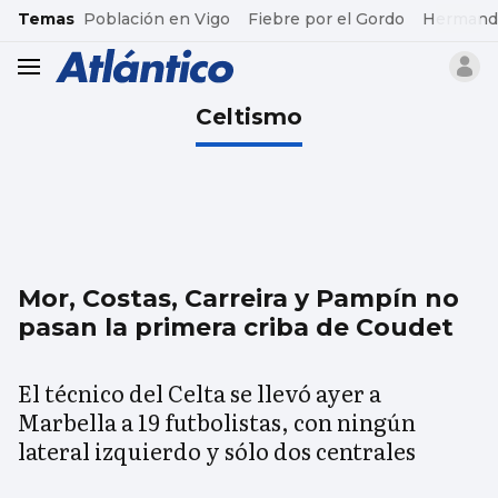
common.go-to-content
Temas
Población en Vigo
Fiebre por el Gordo
Hermand
header.menu.open
Celtismo
Mor, Costas, Carreira y Pampín no
pasan la primera criba de Coudet
El técnico del Celta se llevó ayer a
Marbella a 19 futbolistas, con ningún
lateral izquierdo y sólo dos centrales