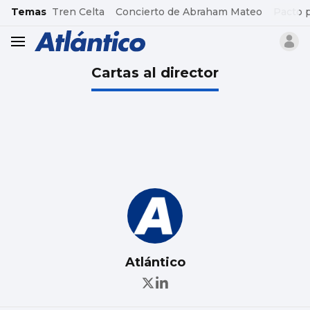
common.go-to-content
Temas
Tren Celta
Concierto de Abraham Mateo
Pacto 
header.menu.open
Cartas al director
Atlántico