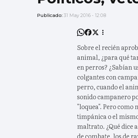
Publicado:
31 May 2016 - 12:08
Sobre el recién apro
animal, ¿para qué tan
en perros? ¿Sabían us
colgantes con campan
perro, cuando el anim
sonido campanero por
"loquea". Pero como n
timpánica o el mismo
maltrato. ¿Qué dice a 
de combate, los de ra