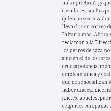
más aprietan?, ¿y qu
cazadores, sueltos po
quien no sea cazador 
llevarlo con correa d
Faltaría más. Ahora 
reclaman a la Direcc
los perros de caza no
sino en el de los toro
cruces potencialment
emplean única y exc
que no se socializan 
haber una carnicería 
jinetes, abuelos, padr
colgarles campanas a 