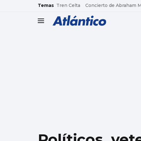
common.go-to-content
Temas
Tren Celta
Concierto de Abraham 
header.menu.open
Políticos, vet