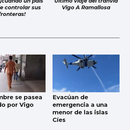
 ¡cuando un país
Último viaje del tranvía
e controlar sus
Vigo A Ramallosa
fronteras!
bre se pasea
Evacúan de
o por Vigo
emergencia a una
menor de las islas
Cíes