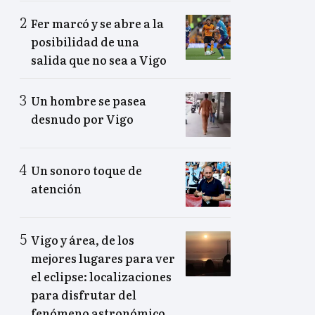
Fer marcó y se abre a la
posibilidad de una
salida que no sea a Vigo
Un hombre se pasea
desnudo por Vigo
Un sonoro toque de
atención
Vigo y área, de los
mejores lugares para ver
el eclipse: localizaciones
para disfrutar del
fenómeno astronómico