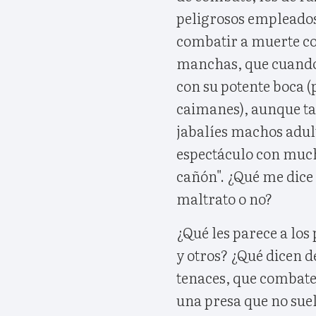
peligrosos empleados 
combatir a muerte con
manchas, que cuando 
con su potente boca 
caimanes), aunque t
jabalíes machos adult
espectáculo con mucha
cañón". ¿Qué me dice 
maltrato o no?
¿Qué les parece a los
y otros? ¿Qué dicen d
tenaces, que combaten
una presa que no sue