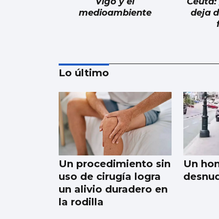
Vigo y el
Ceuta:
medioambiente
deja d
Lo último
Atlántico
¿Para cuando los baños
públicos en A
Ramallosa?
Un procedimiento sin
Un hom
uso de cirugía logra
desnud
un alivio duradero en
la rodilla