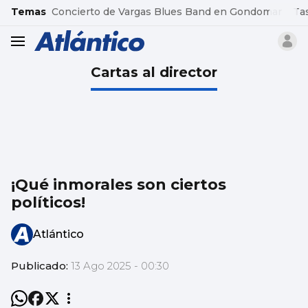
common.go-to-content
Temas
Concierto de Vargas Blues Band en Gondomar
Ta
header.menu.open
Cartas al director
¡Qué inmorales son ciertos
políticos!
Atlántico
Publicado:
13 Ago 2025 - 00:30