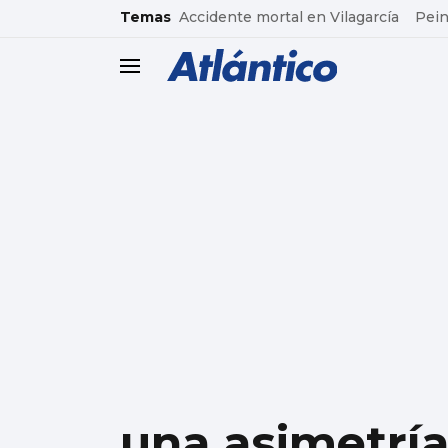
common.go-to-content
Temas
Accidente mortal en Vilagarcía
Pein
header.menu.open
una asimetría