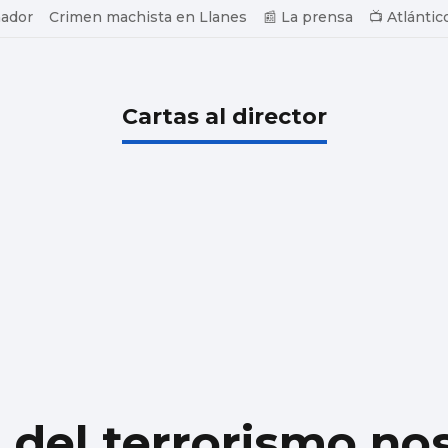
ador
Crimen machista en Llanes
📰 La prensa
📺 Atlántic
Cartas al director
 del terrorismo no