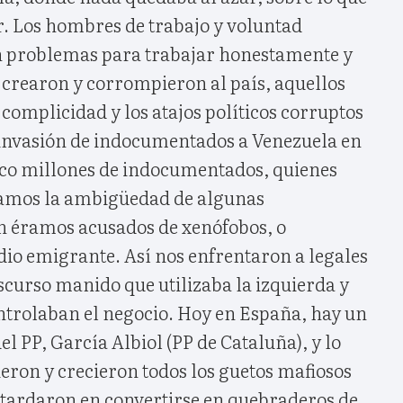
r. Los hombres de trabajo y voluntad
n problemas para trabajar honestamente y
 crearon y corrompieron al país, aquellos
 complicidad y los atajos políticos corruptos
invasión de indocumentados a Venezuela en
nco millones de indocumentados, quienes
amos la ambigüedad de algunas
n éramos acusados de xenófobos, o
dio emigrante. Así nos enfrentaron a legales
discurso manido que utilizaba la izquierda y
ntrolaban el negocio. Hoy en España, hay un
el PP, García Albiol (PP de Cataluña), y lo
ieron y crecieron todos los guetos mafiosos
 tardaron en convertirse en quebraderos de