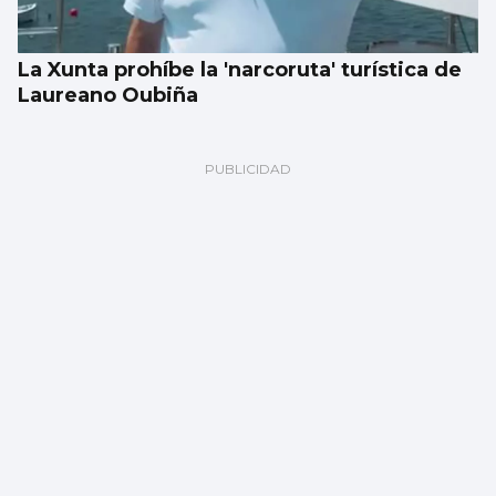
La Xunta prohíbe la 'narcoruta' turística de
Laureano Oubiña
Luz verde definitiva al vial de acceso para
el CEIP Párroco Don Camilo