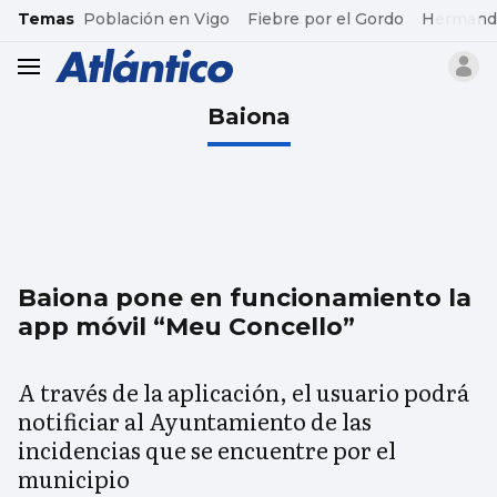
common.go-to-content
Temas
Población en Vigo
Fiebre por el Gordo
Hermand
header.menu.open
Baiona
Baiona pone en funcionamiento la
app móvil “Meu Concello”
A través de la aplicación, el usuario podrá
notificiar al Ayuntamiento de las
incidencias que se encuentre por el
municipio