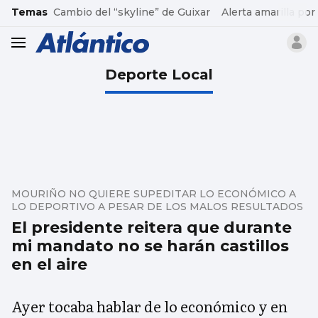
common.go-to-content
Temas
Cambio del “skyline” de Guixar
Alerta amarilla por
header.menu.open
Deporte Local
MOURIÑO NO QUIERE SUPEDITAR LO ECONÓMICO A
LO DEPORTIVO A PESAR DE LOS MALOS RESULTADOS
El presidente reitera que durante
mi mandato no se harán castillos
en el aire
Ayer tocaba hablar de lo económico y en