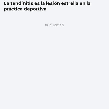
La tendinitis es la lesión estrella en la
práctica deportiva
Vigo, lejos de convertirse en una “ciudad
sin gluten”